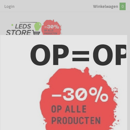
Login
Winkelwagen
0
MENU
Armaturen
/
LED PLAFONDLAMPEN
/
Plafondlampen vochtige ruimtes