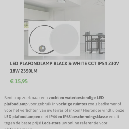
LED PLAFONDLAMP BLACK & WHITE CCT IP54 230V
18W 2350LM
Innovatieve LED plafondlamp met zwarte & witte afdekring
€ 15,95
& CCT-switch!
Bent u op zoek naar een
vocht en waterbestendige
LED
plafondlamp
voor gebruik in
vochtige
ruimtes
zoals badkamer of
voor het verlichten van uw terras of inkom? Hieronder vindt u onze
LED
plafondlampen
met
IP44 en IP65 beschermingsklasse
en dit
tegen de beste prijs!
Leds-
store
uw online referentie voor