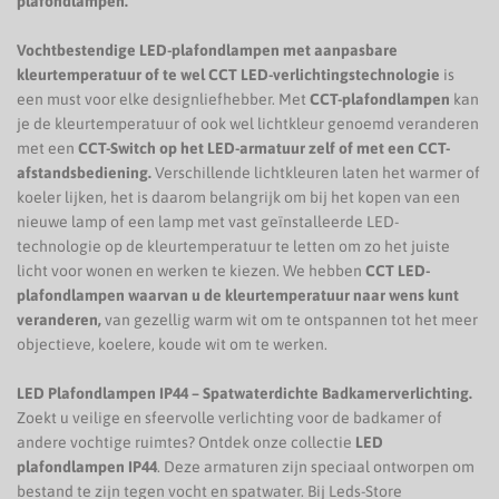
plafondlampen.
Vochtbestendige LED-plafondlampen met aanpasbare
kleurtemperatuur of te wel CCT LED-verlichtingstechnologie
is
een must voor elke designliefhebber. Met
CCT-plafondlampen
kan
je de kleurtemperatuur of ook wel lichtkleur genoemd veranderen
met een
CCT-Switch op het LED-armatuur zelf of met een CCT-
afstandsbediening.
Verschillende lichtkleuren laten het warmer of
koeler lijken, het is daarom belangrijk om bij het kopen van een
nieuwe lamp of een lamp met vast geïnstalleerde LED-
technologie op de kleurtemperatuur te letten om zo het juiste
licht voor wonen en werken te kiezen. We hebben
CCT LED-
plafondlampen waarvan u de kleurtemperatuur naar wens kunt
veranderen,
van gezellig warm wit om te ontspannen tot het meer
objectieve, koelere, koude wit om te werken.
LED Plafondlampen IP44 – Spatwaterdichte Badkamerverlichting.
Zoekt u veilige en sfeervolle verlichting voor de badkamer of
andere vochtige ruimtes? Ontdek onze collectie
LED
plafondlampen IP44
. Deze armaturen zijn speciaal ontworpen om
bestand te zijn tegen vocht en spatwater. Bij Leds-Store