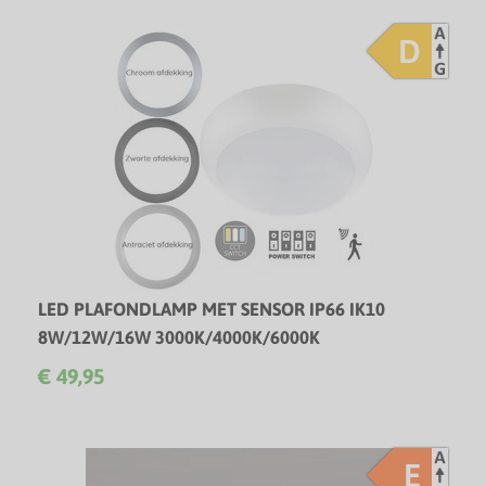
D
LED PLAFONDLAMP MET SENSOR IP66 IK10
8W/12W/16W 3000K/4000K/6000K
LED plafondlamp met Microgolf Sensor - Power- & CCT-
€ 49,95
switch - 5 Jaar garantie!
E