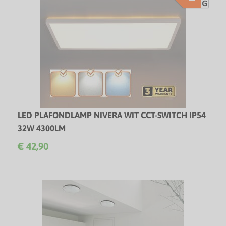
LED PLAFONDLAMP NIVERA WIT CCT-SWITCH IP54
32W 4300LM
Rechthoekige LED plafondlamp met 3-CCT, drie lichtkleuren
€ 42,90
- 3 Jaar garantie!