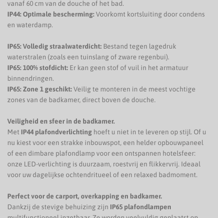
vanaf 60 cm van de douche of het bad.
IP44: Optimale bescherming:
Voorkomt kortsluiting door condens
en waterdamp.
IP65: Volledig straalwaterdicht:
Bestand tegen lagedruk
waterstralen (zoals een tuinslang of zware regenbui).
IP65: 100% stofdicht:
Er kan geen stof of vuil in het armatuur
binnendringen.
IP65: Zone 1 geschikt:
Veilig te monteren in de meest vochtige
zones van de badkamer, direct boven de douche.
Veiligheid en sfeer in de badkamer.
Met
IP44 plafondverlichting
hoeft u niet in te leveren op stijl. Of u
nu kiest voor een strakke inbouwspot, een helder opbouwpaneel
of een dimbare plafondlamp voor een ontspannen hotelsfeer:
onze LED-verlichting is duurzaam, roestvrij en flikkervrij. Ideaal
voor uw dagelijkse ochtendritueel of een relaxed badmoment.
Perfect voor de carport, overkapping en badkamer.
Dankzij de stevige behuizing zijn
IP65 plafondlampen
multifunctioneel inzetbaar. Ze worden veelvuldig geplaatst op