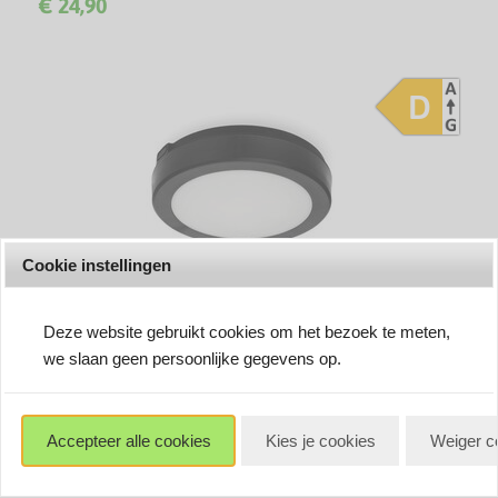
€ 24,90
Jaar garantie!
D
Cookie instellingen
Deze website gebruikt cookies om het bezoek te meten,
we slaan geen persoonlijke gegevens op.
LED PLAFONDLAMP NAIROS BLACK IP65 IK08 230V
12W 1841LM CCT
Vocht- en waterbestendige IP65 CCT LED plafondlamp - 3
€ 15,90
Accepteer alle cookies
Kies je cookies
Weiger c
Jaar garantie!