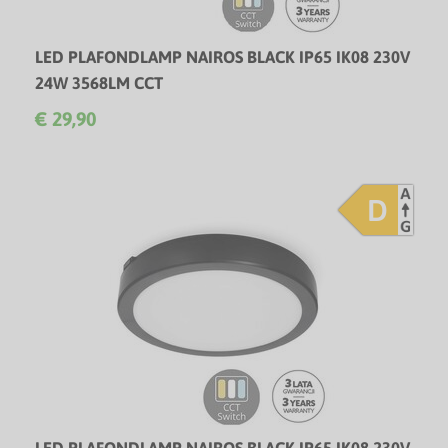
LED PLAFONDLAMP NAIROS BLACK IP65 IK08 230V
24W 3568LM CCT
Vocht- en waterbestendige IP65 CCT LED plafondlamp - 3
€ 29,90
Jaar garantie!
D