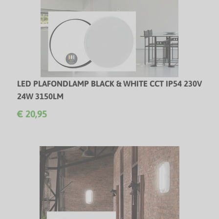
LED PLAFONDLAMP BLACK & WHITE CCT IP54 230V
24W 3150LM
Innovatieve LED plafondlamp met zwarte & witte afdekring
€ 20,95
& CCT-switch!