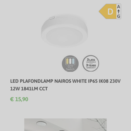
D
LED PLAFONDLAMP NAIROS WHITE IP65 IK08 230V
12W 1841LM CCT
Vocht- en waterbestendige IP65 CCT LED plafondlamp - 3
€ 15,90
Jaar garantie!