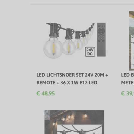
LED LICHTSNOER SET 24V 20M +
LED B
REMOTE + 36 X 1W E12 LED
METE
2700K
Comple
€ 48,95
€ 39
Complete Plug & Play LED lichtslinger
met handige afstandsbediening!