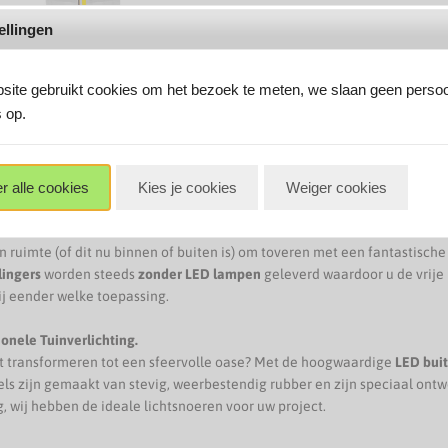
ellingen
ite gebruikt cookies om het bezoek te meten, we slaan geen persoo
 op.
40 GLOEILAMP PLASTIC
C E12 1W 75LM 2700K
kbaar dankzij de de
r alle cookies
Kies je cookies
Weiger cookies
5
rante op glas lijkende cover -
 voor buitengebruik!
ruimte (of dit nu binnen of buiten is) om toveren met een fantastische s
lingers
worden steeds
zonder LED lampen
geleverd waardoor u de vrije 
ij eender welke toepassing.
ionele Tuinverlichting.
nt transformeren tot een sfeervolle oase? Met de hoogwaardige
LED buit
 zijn gemaakt van stevig, weerbestendig rubber en zijn speciaal ontwo
, wij hebben de ideale lichtsnoeren voor uw project.