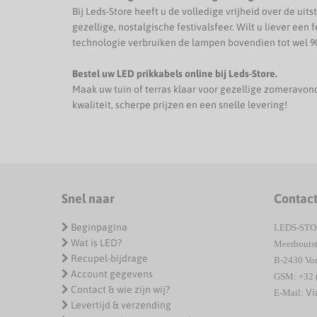
Bij Leds-Store heeft u de volledige vrijheid over de uit
gezellige, nostalgische festivalsfeer. Wilt u liever e
technologie verbruiken de lampen bovendien tot wel 
Bestel uw LED prikkabels online bij Leds-Store.
Maak uw tuin of terras klaar voor gezellige zomeravon
kwaliteit, scherpe prijzen en een snelle levering!
Snel naar
Contac
Beginpagina
LEDS-ST
Wat is LED?
Meerhoutst
Recupel-bijdrage
B-2430 Vor
Account gegevens
GSM: +32 
Contact & wie zijn wij?
Vi
E-Mail:
Levertijd & verzending