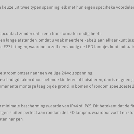
de keuze uit twee typen spanning, elk met hun eigen specifieke voordele
opcontact zonder dat u een transformator nodig heeft.
 en lange afstanden, omdat u vaak meerdere kabels aan elkaar kunt lus
le E27 fittingen, waardoor u zelf eenvoudig de LED lampjes kunt indraa
e stroom omzet naar een veilige 24-volt spanning.
schadigd raken door spelende kinderen of huisdieren, dan is er geen g
rmanente montage laag bij de grond, in bomen of rondom speeltoestell
 minimale beschermingswaarde van IP44 of IP65. Dit betekent dat de fit
ingen sluiten perfect aan rondom de LED lampen, waardoor vocht en sto
laten hangen.