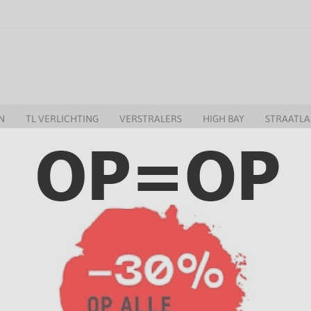
N
TL VERLICHTING
VERSTRALERS
HIGH BAY
STRAATL
GERS