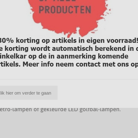
lik hier om verder te gaan
 retro-lampen of gekleurde LED golfbal-lampen.