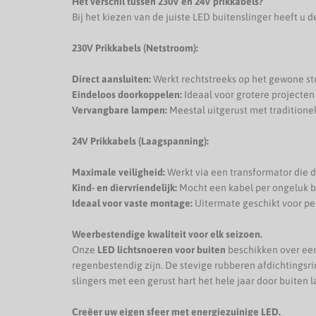
Het verschil tussen 230V en 24V prikkabels?
Bij het kiezen van de juiste LED buitenslinger heeft u 
230V Prikkabels (Netstroom):
Direct aansluiten:
Werkt rechtstreeks op het gewone st
Eindeloos doorkoppelen:
Ideaal voor grotere projecten
Vervangbare lampen:
Meestal uitgerust met traditione
24V Prikkabels (Laagspanning):
Maximale veiligheid:
Werkt via een transformator die d
Kind- en diervriendelijk:
Mocht een kabel per ongeluk be
Ideaal voor vaste montage:
Uitermate geschikt voor pe
Weerbestendige kwaliteit voor elk seizoen.
Onze
LED lichtsnoeren voor buiten
beschikken over een
regenbestendig zijn. De stevige rubberen afdichtingsr
slingers met een gerust hart het hele jaar door buiten 
Creëer uw eigen sfeer met energiezuinige LED.