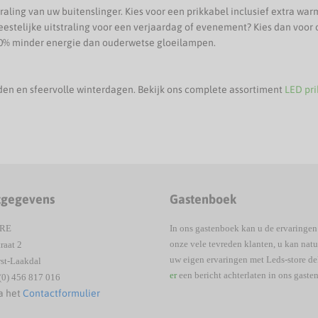
straling van uw buitenslinger. Kies voor een prikkabel inclusief extra wa
en feestelijke uitstraling voor een verjaardag of evenement? Kies dan vo
90% minder energie dan ouderwetse gloeilampen.
den en sfeervolle winterdagen. Bekijk ons complete assortiment
LED pri
tgegevens
Gastenboek
ORE
In ons gastenboek kan u de ervaringen
onze vele tevreden klanten, u kan natu
raat 2
uw eigen ervaringen met Leds-store d
st-Laakdal
er
een bericht achterlaten in ons gaste
(0) 456 817 016
a het
Contactformulier