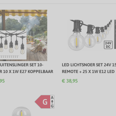
UITENSLINGER SET 10-
LED LICHTSNOER SET 24V 1
R 10 X 1W E27 KOPPELBAAR
REMOTE + 25 X 1W E12 LED
te Plug & Play LED lichtslinger!
2700K
,95
€ 38,95
Complete Plug & Play LED lichtsl
met handige afstandsbediening!
G