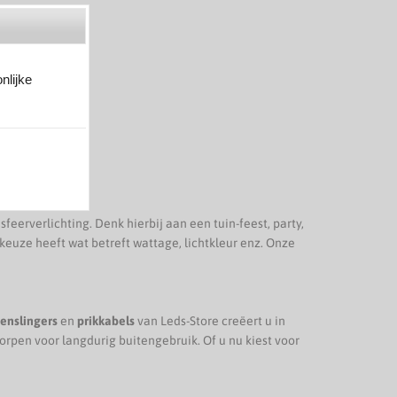
nlijke
feerverlichting. Denk hierbij aan een tuin-feest, party,
keuze heeft wat betreft wattage, lichtkleur enz. Onze
enslingers
en
prikkabels
van Leds-Store creëert u in
rpen voor langdurig buitengebruik. Of u nu kiest voor