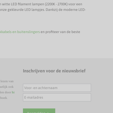
rm witte LED filament lampen (2200K - 2700K) voor een
or onze gekleurde LED lampjes. Dankzij de moderne LED-
kkabels en buitenslingers
en profiteer van de beste
Inschrijven voor de nieuwsbrief
 lezen van
urlijk ook
elen door
hi
nboek.