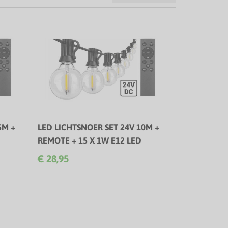
5M +
LED LICHTSNOER SET 24V 10M +
REMOTE + 15 X 1W E12 LED
2700K
€ 28,95
inger
Complete Plug & Play LED lichtslinger
met handige afstandsbediening!