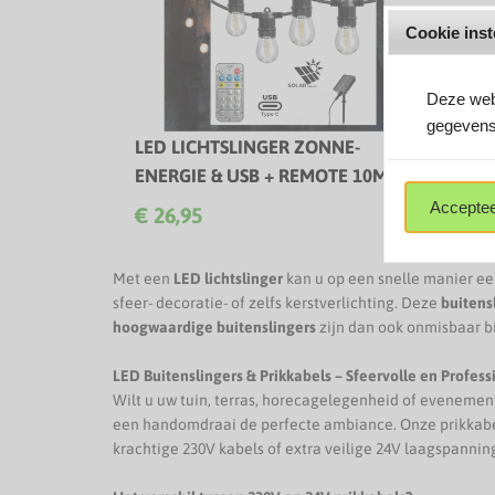
Cookie inst
Deze webs
gegevens
LED LICHTSLINGER ZONNE-
LED G
ENERGIE & USB + REMOTE 10M
24V/A
Complete Plug & Play LED lichtslinger
Onbree
Acceptee
€ 26,95
€ 1,2
met handige afstandsbediening!
transpa
ideaal
Met een
LED lichtslinger
kan u op een snelle manier een 
sfeer- decoratie- of zelfs kerstverlichting. Deze
buitens
hoogwaardige buitenslingers
zijn dan ook onmisbaar b
LED Buitenslingers & Prikkabels – Sfeervolle en Profess
Wilt u uw tuin, terras, horecagelegenheid of eveneme
een handomdraai de perfecte ambiance. Onze prikkabels
krachtige 230V kabels of extra veilige 24V laagspanning