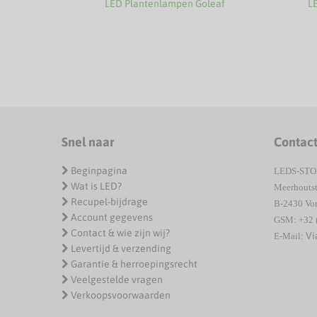
LED Plantenlampen Goleaf
L
Snel naar
Contac
Beginpagina
LEDS-ST
Wat is LED?
Meerhoutst
Recupel-bijdrage
B-2430 Vor
Account gegevens
GSM: +32 
Contact & wie zijn wij?
Vi
E-Mail:
Levertijd & verzending
Garantie & herroepingsrecht
Veelgestelde vragen
Verkoopsvoorwaarden