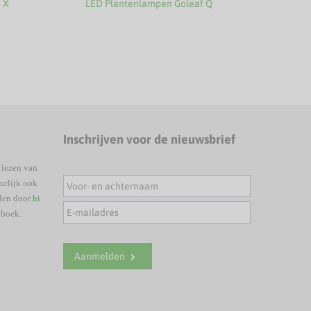
 X
LED Plantenlampen Goleaf Q
Inschrijven voor de nieuwsbrief
 lezen van
urlijk ook
elen door
hi
nboek.
Aanmelden