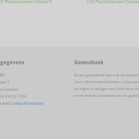
ED Plantenlampen Goleaf E
LED Plantenlampen Goleaf
tgegevens
Gastenboek
ORE
In ons gastenboek kan u de ervaringen
onze vele tevreden klanten, u kan natu
raat 2
uw eigen ervaringen met Leds-store d
st-Laakdal
er
een bericht achterlaten in ons gaste
(0) 456 817 016
a het
Contactformulier