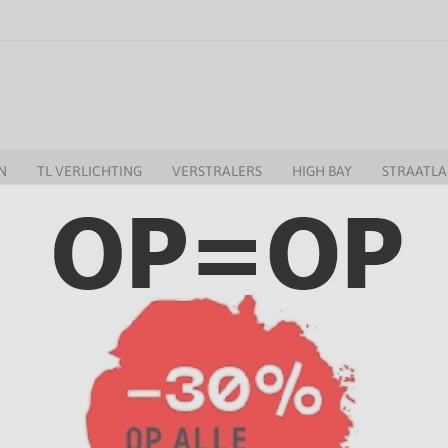
N
TL VERLICHTING
VERSTRALERS
HIGH BAY
STRAATL
ROEILAMPEN