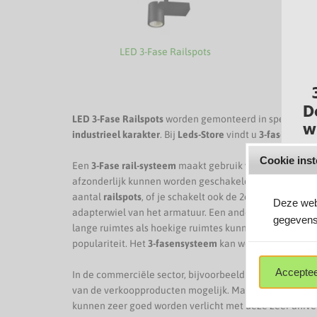
LED 3-Fase Railspots
LE
LED 3-Fase Railspots
worden gemonteerd in speciale
3-
industrieel karakter
. Bij
Leds-Store
vindt u
3-fase LED s
Cookie inst
Een
3-Fase rail-systeem
maakt gebruik van drie voedings
afzonderlijk kunnen worden geschakeld. Dankzij de drie 
aantal
railspots
, of je schakelt ook de 2de en/of 3de krin
Deze webs
adapterwiel van het armatuur. Een ander voordeel is da
K
gegevens
lange ruimtes als hoekige ruimtes kunnen verlicht wor
populariteit. Het
3-fasensysteem
kan worden gebruikt 
Acceptee
In de commerciële sector, bijvoorbeeld in verkoopruim
van de verkoopproducten mogelijk. Maar ook expositier
kunnen zeer goed worden verlicht met deze zeer unive