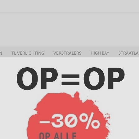
N
TL VERLICHTING
VERSTRALERS
HIGH BAY
STRAATL
POTS
n winkelruimtes, musea maar ook in moderne