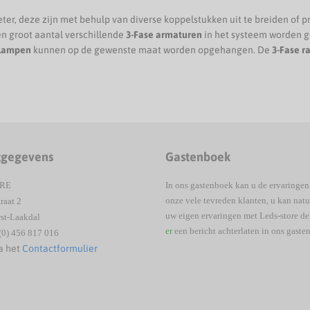
meter, deze zijn met behulp van diverse koppelstukken uit te breiden of p
een groot aantal verschillende
3-Fase armaturen
in het systeem worden 
llampen
kunnen op de gewenste maat worden opgehangen. De
3-Fase ra
tgegevens
Gastenboek
ORE
In ons gastenboek kan u de ervaringen
onze vele tevreden klanten, u kan natu
raat 2
uw eigen ervaringen met Leds-store d
st-Laakdal
er
een bericht achterlaten in ons gaste
(0) 456 817 016
a het
Contactformulier