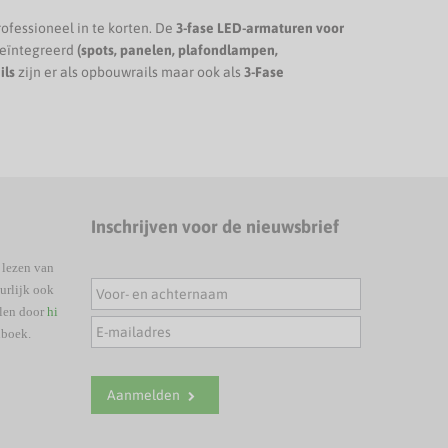
rofessioneel in te korten. De
3-fase LED-armaturen voor
geïntegreerd
(spots, panelen, plafondlampen,
ils
zijn er als opbouwrails maar ook als
3-Fase
Inschrijven voor de nieuwsbrief
 lezen van
urlijk ook
elen door
hi
nboek.
Aanmelden