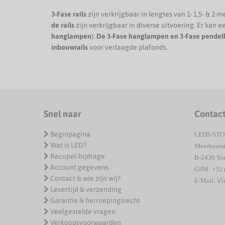
3-Fase rails
zijn verkrijgbaar in lengtes van 1- 1,5- & 2-
de rails
zijn verkrijgbaar in diverse uitvoering. Er kan 
hanglampen
).
De 3-Fase hanglampen en 3-Fase pende
inbouwrails
voor verlaagde plafonds.
Snel naar
Contac
Beginpagina
LEDS-ST
Wat is LED?
Meerhoutst
Recupel-bijdrage
B-2430 Vor
Account gegevens
GSM: +32 
Contact & wie zijn wij?
Vi
E-Mail:
Levertijd & verzending
Garantie & herroepingsrecht
Veelgestelde vragen
Verkoopsvoorwaarden