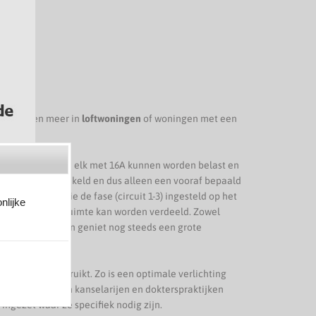
ok meer en meer in
loftwoningen
of woningen met een
schikbaar zijn die elk met 16A kunnen worden belast en
één kring ingeschakeld en dus alleen een vooraf bepaald
ens de installatie de fase (circuit 1-3) ingesteld op het
nlijke
e rails
door de ruimte kan worden verdeeld. Zowel
ing toegepast en geniet nog steeds een grote
uits worden gebruikt. Zo is een optimale verlichting
 en kantines, in kanselarijen en dokterspraktijken
ingezet waar ze specifiek nodig zijn.