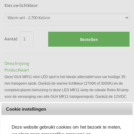
Kies uw lichtkleur:
Aantal:
Bestellen
Omschrijving
Productkaart
Deze GU4 MR11 mini LED spot is het ideale alternatief voor uw huidige 35-
mm halogeen spots. Dankzij de warme lichtkleur (2700K of 3000K) en de
compleet glazen behuizing is deze LED MR11 lamp de odeale Retro-fit lamp
voor de vervanging van alle GU4 MR11 halogeenspots. Dankzij de 12V/DC
voltage ook geschikt voor gebruik in caravans, mobilhomes enz.
Cookie instellingen
Technische gegevens:
Deze website gebruikt cookies om het bezoek te meten,
• Energieverbruik:
3-Watt - 3wh/1000-uren