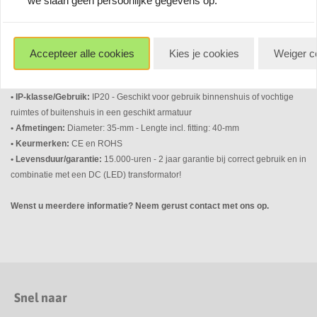
we slaan geen persoonlijke gegevens op.
• Voltage/fitting:
12-Volt DC - MR11 - GU4
• Lichtkleuren/CRI:
Warm wit - 2.700-Kelvin of 3.000-Kelvin (maak bovenaan
uw keuze) - CRI RA 80
• Lumen/lichtopbrengst:
300-Lumen - Vergelijkbaar met 25-Watt halogeen
Accepteer alle cookies
Kies je cookies
Weiger c
• Lichtbundel:
Deze spot heeft gemiddelde lichtbundel van 60° en geschikt
voor algemene verlichting
• IP-klasse/Gebruik:
IP20 - Geschikt voor gebruik binnenshuis of vochtige
ruimtes of buitenshuis in een geschikt armatuur
• Afmetingen:
Diameter: 35-mm - Lengte incl. fitting: 40-mm
• Keurmerken:
CE en ROHS
• Levensduur/garantie:
15.000-uren - 2 jaar garantie bij correct gebruik en in
combinatie met een DC (LED) transformator!
Wenst u meerdere informatie? Neem gerust contact met ons op.
Snel naar