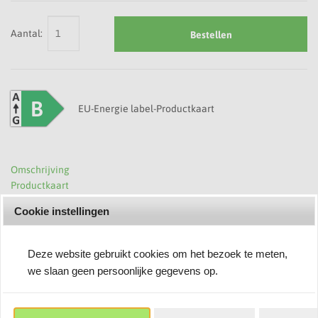
Aantal:
Bestellen
B
EU-Energie label
-
Productkaart
Omschrijving
Productkaart
Deze Ultimate Street LED straatlamp is een modern verlichtingsarmatuur
Cookie instellingen
speciaal ontworpen voor de verlichting van wegen, parkeerterreinen en
industrieterreinen. Hij kenmerkt zich door een uitzonderlijke lichtopbrengst,
een duurzame aluminium behuizing en een hoge weerstand tegen zware
Deze website gebruikt cookies om het bezoek te meten,
weersomstandigheden. De Ultimate LED straatverlichting is een duurzame,
we slaan geen persoonlijke gegevens op.
krachtige en veilige verlichtingsoplossing die zorgt voor uitstekende
zichtbaarheid en energiebesparing en ideaal voor professionele
buiteninstallaties.