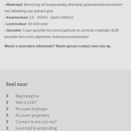
• Materiaal:
Behuizing uit hoogwaardig zilvergrijs gepoederlakt aluminium
met afdekking van gehard glas
• Keurmerken:
CE - ROHS - Eprel
2480011
• Levensduur:
80.000-uren
• Garantie:
5 jaar garantie bij correct gebruik en correcte installatie (B2B
garantie lees onze algemene verkoopsvoorwaarden)
Wenst u meerdere informatie? Neem gerust contact met ons op.
Snel naar
Beginpagina
Wat is LED?
Recupel-bijdrage
Account gegevens
Contact & wie zijn wij?
Levertijd & verzending