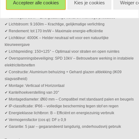
Accepteer alle cookies
Kies je cookies
Weiger c
Belangrijkste productkenmerken:
✔ Vermogen: 50W – Energiezuinige lichtbron met hoge prestaties
✔ Lichtstroom: 9.160lm – Krachtige, gelijkmatige verlichting
✔ Rendement: tot 170 lm/W – Maximale energie-efficiëntie
✔ Lichtkleur: 4000K – Helder neutraal wit voor een natuurlijke
kleurweergave
✔ Lichtspreiding: 150×125° – Optimaal voor straten en open ruimtes
✔ Overspanningsbeveiliging: SPD 10kV – Betrouwbare werking in instabiele
elektriciteitsnetten
✔ Constructie: Aluminium behuizing + Gehard glazen afdekking (IK09
slagvastheid)
✔ Montage: Verticaal of Horizontaal
✔ Kantelhoekverstelling van 20°
✔ Montagediameter: Ø60 mm – Compatibel met standaard palen en beugels
✔ IP-classificatie: IP66 – volledige bescherming tegen stof en regen
✔ Energieklasse lichtbron: B – Efficiënt en energiezuinig verbruik
✔ Vermogensfactor (cos φ): DF ≥ 0,9
✔ Garantie: 5 jaar – gegarandeerd langdurig, onderhoudsvrij gebruik