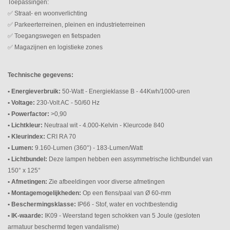
Toepassingen:
✅ Straat- en woonverlichting
✅ Parkeerterreinen, pleinen en industrieterreinen
✅ Toegangswegen en fietspaden
✅ Magazijnen en logistieke zones
Technische gegevens:
• Energieverbruik:
50-Watt - Energieklasse B - 44Kwh/1000-uren
• Voltage:
230-Volt AC - 50/60 Hz
• Powerfactor:
>0,90
• Lichtkleur:
Neutraal wit - 4.000-Kelvin - Kleurcode 840
• Kleurindex:
CRI RA 70
• Lumen:
9.160-Lumen (360°) - 183-Lumen/Watt
• Lichtbundel:
Deze lampen hebben een assymmetrische lichtbundel van
150° x 125°
• Afmetingen:
Zie afbeeldingen voor diverse afmetingen
• Montagemogelijkheden:
Op een flens/paal van Ø 60-mm
• Beschermingsklasse:
IP66 - Stof, water en vochtbestendig
• IK-waarde:
IK09 - Weerstand tegen schokken van 5 Joule (gesloten
armatuur beschermd tegen vandalisme)